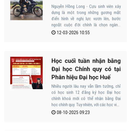
Nguyễn Hồng Long - Cựu sinh viên xây
dựng là một trong những gương mặt
điển hình về nghị lực vươn lên, bước
ngoặt cuộc đời chính là chọn ngành,
chọn trường tại Phân hiệu Đại học Huế.
12-03-2026 10:55
Học cuối tuần nhận bằng
Đại học Chính quy có tại
Phân hiệu Đại học Huế
Nhiều người lâu nay vẫn lầm tưởng, chỉ
có học sinh 12 đăng ký học Đại học
chính khoá mới có thể nhận bằng Đại
học chính quy. Tuy nhiên, với các học viên
đăng ký học liên thông, văn bằng 2 tại
08-10-2025 09:23
Phân hiệu Đại học Huế, học vào cuối
tuần vẫn nhận bằng Đại học Chính quy và
có cơ hội bổ nhiệm, thăng tiến trong