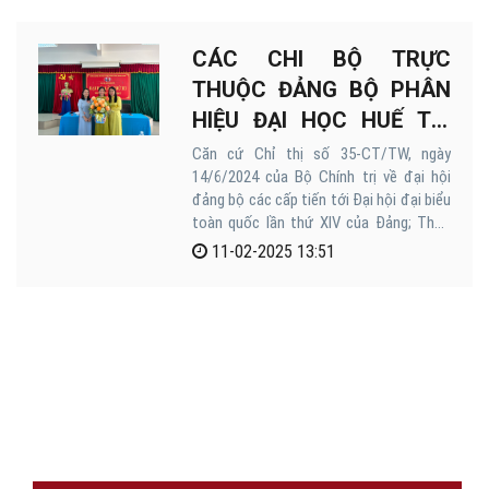
CÁC CHI BỘ TRỰC
THUỘC ĐẢNG BỘ PHÂN
HIỆU ĐẠI HỌC HUẾ TẠI
QUẢNG TRỊ TỔ CHỨC ĐẠI
Căn cứ Chỉ thị số 35-CT/TW, ngày
14/6/2024 của Bộ Chính trị về đại hội
HỘI CHI BỘ NHIỆM KỲ
đảng bộ các cấp tiến tới Đại hội đại biểu
2025- 2027
toàn quốc lần thứ XIV của Đảng; Thực
hiện Kế hoạch 06-KH/ĐU ngày
11-02-2025 13:51
15/10/2024 của Bí thư Đảng ủy Cơ quan
Đại học Huế về việc tổ chức đại hội đại
biểu Đảng bộ cơ quan Đại học Huế lần
thứ VIII; Đại hội các đảng bộ bộ phận
nhiệm kỳ 2025-2030 và chi bộ trực thuộc
nhiệm kỳ 2025-2027; Kế hoạch 07-KH/ĐU
1
2
3
›
ngày 25/11/2024 của Đảng ủy Phân hiệu
Đại học Huế tại Quảng Trị về việc Tổ
chức Đại hội các chi bộ tiến tới Đại hội
Đảng bộ Phân hiệu Đại học Huế tại