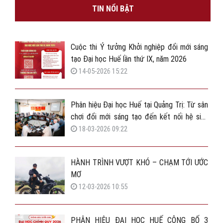
Quảng Trị lần thứ III, nhiệm kỳ 2025 –
TIN NỔI BẬT
2030.
Cuộc thi Ý tưởng Khởi nghiệp đổi mới sáng
tạo Đại học Huế lần thứ IX, năm 2026
14-05-2026 15:22
Phân hiệu Đại học Huế tại Quảng Trị: Từ sân
chơi đổi mới sáng tạo đến kết nối hệ sinh
thái vườn ươm khởi nghiệp
18-03-2026 09:22
HÀNH TRÌNH VƯỢT KHÓ – CHẠM TỚI ƯỚC
MƠ
12-03-2026 10:55
PHÂN HIỆU ĐẠI HỌC HUẾ CÔNG BỐ 3