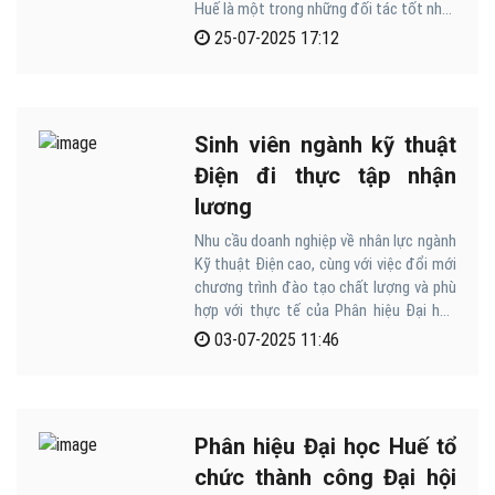
Huế là một trong những đối tác tốt nhất
tại khu vực miền Trung.
25-07-2025 17:12
Sinh viên ngành kỹ thuật
Điện đi thực tập nhận
lương
Nhu cầu doanh nghiệp về nhân lực ngành
Kỹ thuật Điện cao, cùng với việc đổi mới
chương trình đào tạo chất lượng và phù
hợp với thực tế của Phân hiệu Đại học
Huế đã bước đầu đem lại hiệu quả, sinh
03-07-2025 11:46
viên đã được các doanh nghiệp trả lương
trong quá trình thực tập.
Phân hiệu Đại học Huế tổ
chức thành công Đại hội