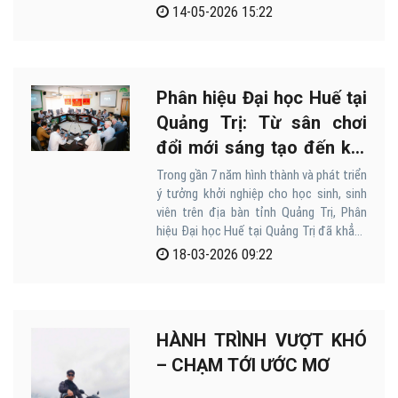
14-05-2026 15:22
Phân hiệu Đại học Huế tại
Quảng Trị: Từ sân chơi
đổi mới sáng tạo đến kết
nối hệ sinh thái vườn ươm
Trong gần 7 năm hình thành và phát triển
ý tưởng khởi nghiệp cho học sinh, sinh
khởi nghiệp
viên trên địa bàn tỉnh Quảng Trị, Phân
hiệu Đại học Huế tại Quảng Trị đã khẳng
định vai trò là một trong những đơn vị
18-03-2026 09:22
tiên phong trong thúc đẩy tinh thần khởi
nghiệp đổi mới sáng tạo cho học sinh,
sinh viên; đồng thời từng bước kết nối,
hình thành hệ sinh thái vườn ươm khởi
HÀNH TRÌNH VƯỢT KHÓ
nghiệp tại địa phương.
– CHẠM TỚI ƯỚC MƠ