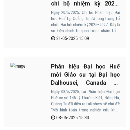
chi bộ nhiệm kỳ 2025-
2027
Ngày 20/5/2025, Chi bộ Phân hiệu Đại
học Huế tại Quảng Trị đã long trọng tổ
chức Đại hội nhiệm kỳ 2025–2027. Đây là
sự kiện chính trị quan trọng nhằm tổng
kết những kết quả đã đạt được trong
21-05-2025 15:09
nhiệm kỳ 2020–2025, đồng thời xác định
phương hướng, nhiệm vụ trong nhiệm kỳ
tới, với tinh thần "Đoàn kết, Trách
nhiệm, Dân chủ, Đổi mới, Phát triển."
Phân hiệu Đại học Huế
mời Giáo sư tại Đại học
Dalhousei, Canada về
chia sẻ với sinh viên
Ngày 08/5/2025, tại Phân hiệu Đại học
Huế cơ sở 145 Lý Thường Kiệt, Đông Hà,
Quảng Trị đã diễn ra talkshow về chủ đề
“Mô hình toán trong nghiên cứu khoa
học và AI: lý thuyết và thực tiễn”
08-05-2025 15:33