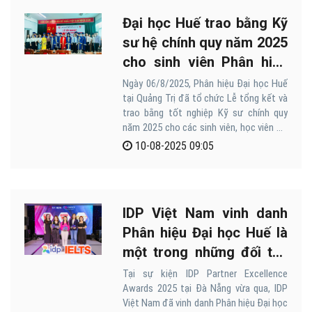
công việc. Lý do gì mà học viên đăng ký
Đại học Huế trao bằng Kỹ
học tại Phân hiệu Đại học Huế lại được
quyền lợi như vậy?
sư hệ chính quy năm 2025
cho sinh viên Phân hiệu
Quảng Trị
Ngày 06/8/2025, Phân hiệu Đại học Huế
tại Quảng Trị đã tổ chức Lễ tổng kết và
trao bằng tốt nghiệp Kỹ sư chính quy
năm 2025 cho các sinh viên, học viên đã
hoàn thành chương trình đào tạo.
10-08-2025 09:05
IDP Việt Nam vinh danh
Phân hiệu Đại học Huế là
một trong những đối tác
tốt nhất
Tại sự kiện IDP Partner Excellence
Awards 2025 tại Đà Nẵng vừa qua, IDP
Việt Nam đã vinh danh Phân hiệu Đại học