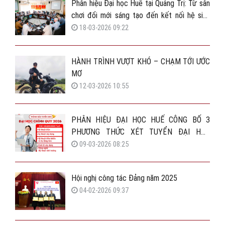
Phân hiệu Đại học Huế tại Quảng Trị: Từ sân
chơi đổi mới sáng tạo đến kết nối hệ sinh
thái vườn ươm khởi nghiệp
18-03-2026 09:22
HÀNH TRÌNH VƯỢT KHÓ – CHẠM TỚI ƯỚC
MƠ
12-03-2026 10:55
PHÂN HIỆU ĐẠI HỌC HUẾ CÔNG BỐ 3
PHƯƠNG THỨC XÉT TUYỂN ĐẠI HỌC
CHÍNH QUY 2026
09-03-2026 08:25
Hội nghị công tác Đảng năm 2025
04-02-2026 09:37