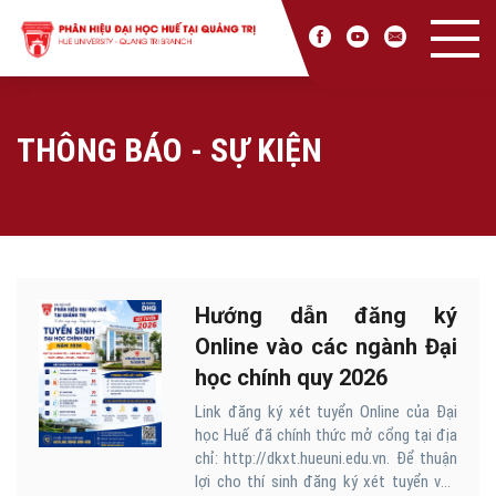
THÔNG BÁO - SỰ KIỆN
Hướng dẫn đăng ký
Online vào các ngành Đại
học chính quy 2026
Link đăng ký xét tuyển Online của Đại
học Huế đã chính thức mở cổng tại địa
chỉ: http://dkxt.hueuni.edu.vn. Để thuận
lợi cho thí sinh đăng ký xét tuyển vào