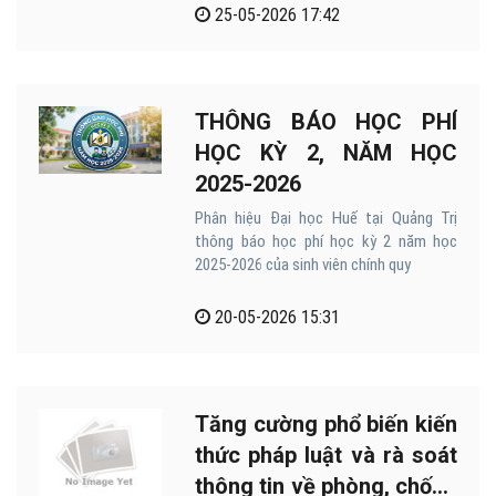
các ngành của Phân hiệu Đại học Huế tại
25-05-2026 17:42
Quảng Trị năm 2026, dưới đây sẽ là các
thông tin xét tuyển và các bước đăng ký
cho các bạn.
THÔNG BÁO HỌC PHÍ
HỌC KỲ 2, NĂM HỌC
2025-2026
Phân hiệu Đại học Huế tại Quảng Trị
thông báo học phí học kỳ 2 năm học
2025-2026 của sinh viên chính quy
20-05-2026 15:31
Tăng cường phổ biến kiến
thức pháp luật và rà soát
thông tin về phòng, chống