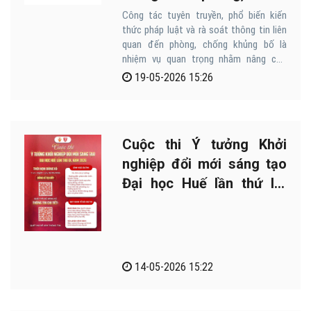
khủng bố
Công tác tuyên truyền, phổ biến kiến
thức pháp luật và rà soát thông tin liên
quan đến phòng, chống khủng bố là
nhiệm vụ quan trọng nhằm nâng cao
nhận thức, giữ vững an ninh trật tự và an
19-05-2026 15:26
toàn xã hội.
Cuộc thi Ý tưởng Khởi
nghiệp đổi mới sáng tạo
Đại học Huế lần thứ IX,
năm 2026
14-05-2026 15:22