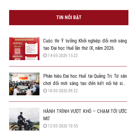
TIN NỔI BẬT
Cuộc thi Ý tưởng Khởi nghiệp đổi mới sáng
tạo Đại học Huế lần thứ IX, năm 2026
14-05-2026 15:22
Phân hiệu Đại học Huế tại Quảng Trị: Từ sân
chơi đổi mới sáng tạo đến kết nối hệ sinh
thái vườn ươm khởi nghiệp
18-03-2026 09:22
HÀNH TRÌNH VƯỢT KHÓ – CHẠM TỚI ƯỚC
MƠ
12-03-2026 10:55