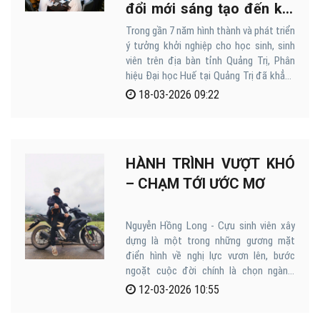
đổi mới sáng tạo đến kết
nối hệ sinh thái vườn ươm
Trong gần 7 năm hình thành và phát triển
ý tưởng khởi nghiệp cho học sinh, sinh
khởi nghiệp
viên trên địa bàn tỉnh Quảng Trị, Phân
hiệu Đại học Huế tại Quảng Trị đã khẳng
định vai trò là một trong những đơn vị
18-03-2026 09:22
tiên phong trong thúc đẩy tinh thần khởi
nghiệp đổi mới sáng tạo cho học sinh,
sinh viên; đồng thời từng bước kết nối,
hình thành hệ sinh thái vườn ươm khởi
HÀNH TRÌNH VƯỢT KHÓ
nghiệp tại địa phương.
– CHẠM TỚI ƯỚC MƠ
Nguyễn Hồng Long - Cựu sinh viên xây
dựng là một trong những gương mặt
điển hình về nghị lực vươn lên, bước
ngoặt cuộc đời chính là chọn ngành,
chọn trường tại Phân hiệu Đại học Huế.
12-03-2026 10:55