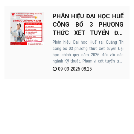
PHÂN HIỆU ĐẠI HỌC HUẾ
CÔNG BỐ 3 PHƯƠNG
THỨC XÉT TUYỂN ĐẠI
HỌC CHÍNH QUY 2026
Phân hiệu Đại học Huế tại Quảng Trị
công bố 03 phương thức xét tuyển Đại
học chính quy năm 2026 đối với các
ngành Kỹ thuật. Phạm vi xét tuyển trên
toàn quốc, ưu đãi miễn phí Ký túc xá
09-03-2026 08:25
toàn bộ khóa học đối với sinh viên trúng
tuyển vào DHQ.
1
2
3
4
5
6
7
8
›