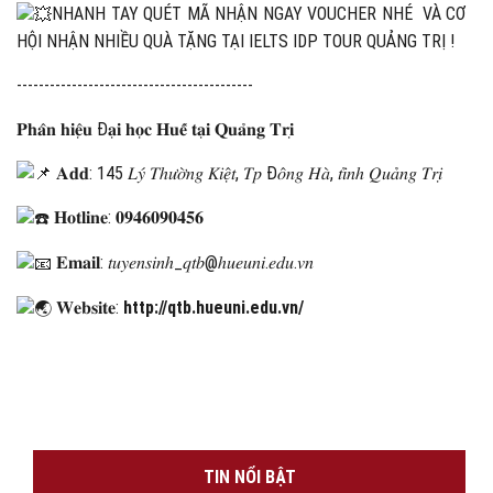
NHANH TAY QUÉT MÃ NHẬN NGAY VOUCHER NHÉ VÀ CƠ
HỘI NHẬN NHIỀU QUÀ TẶNG TẠI IELTS IDP TOUR QUẢNG TRỊ !
----‐--------------------------------------
𝐏𝐡𝐚̂𝐧 𝐡𝐢𝐞̣̂𝐮 Đ𝐚̣𝐢 𝐡𝐨̣𝐜 𝐇𝐮𝐞̂́ 𝐭𝐚̣𝐢 𝐐𝐮𝐚̉𝐧𝐠 𝐓𝐫𝐢̣
𝐀𝐝𝐝: 145 𝐿𝑦́ 𝑇ℎ𝑢̛𝑜̛̀𝑛𝑔 𝐾𝑖𝑒̣̂𝑡, 𝑇𝑝 Đ𝑜̂𝑛𝑔 𝐻𝑎̀, 𝑡𝑖̉𝑛ℎ 𝑄𝑢𝑎̉𝑛𝑔 𝑇𝑟𝑖̣
𝐇𝐨𝐭𝐥𝐢𝐧𝐞: 𝟎𝟗𝟒𝟔𝟎𝟗𝟎𝟒𝟓𝟔
𝐄𝐦𝐚𝐢𝐥: 𝑡𝑢𝑦𝑒𝑛𝑠𝑖𝑛ℎ_𝑞𝑡𝑏@ℎ𝑢𝑒𝑢𝑛𝑖.𝑒𝑑𝑢.𝑣𝑛
𝐖𝐞𝐛𝐬𝐢𝐭𝐞:
http://qtb.hueuni.edu.vn/
TIN NỔI BẬT