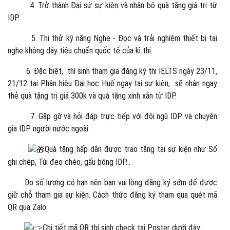
4. Trở thành Đại sứ sự kiện và nhận bộ quà tặng giá trị từ
IDP.
5. Thi thử kỹ năng Nghe - Đọc và trải nghiệm thiết bị tai
nghe không dây tiêu chuẩn quốc tế của kì thi.
6. Đặc biệt, thí sinh tham gia đăng ký thi IELTS ngày 23/11,
21/12 tại Phân hiệu Đại học Huế ngay tại sự kiện, sẽ nhận ngay
thẻ quà tặng trị giá 300k và quà tặng xinh xắn từ IDP.
7. Gặp gỡ và hỏi đáp trực tiếp với đội ngũ IDP và chuyên
gia IDP người nước ngoài.
Quà tặng hấp dẫn được trao tặng tại sự kiện như Sổ
ghi chép, Túi đeo chéo, gấu bông IDP…
Do số lượng có hạn nên bạn vui lòng đăng ký sớm để được
giữ chỗ tham gia sự kiện. Cách thức đăng ký tham qua quét mã
QR qua Zalo.
Chi tiết mã QR thí sinh check tại Poster dưới đây.