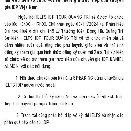
lần đầu tiên tổ chức với sự tham gia trực tiếp của chuyên
gia IDP Việt Nam.
Ngày hội IELTS IDP TOUR QUẢNG TRỊ sẽ được tổ chức
vào lúc 13h30 - 17h00, Chủ nhật ngày 03/11/2024 tại Phân hiệu
Đại học Huế ở địa chỉ 145 Lý Thường Kiệt, Đông Hà, Quảng Trị.
Sự kiện IELTS IDP TOUR QUẢNG TRỊ sẽ tổ chức miễn phí và
dành nhiều suất quà tặng cho phụ huynh, giáo viên và thí sinh
đăng ký tham gia qua hình thức đăng ký quét mã Zalo. Tại sự kiện
tổ chức sẽ có sự tham gia trực tiếp của chuyên gia IDP DANIEL
ALMON với các nội dung:
1. Hội thảo chuyên sâu kỹ năng SPEAKING cùng chuyên gia
IELTS IDP người nước ngoài.
2. Cơ hội thi thử kỹ năng Nói và nhận các feedback trực
tiếp từ chuyên gia ngay trong sự kiện.
3. Tranh tài cùng phần hỏi đáp về kỳ thi IELTS và nhận các
phần quà hấp dẫn từ IDP.