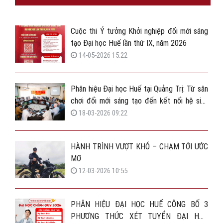
Cuộc thi Ý tưởng Khởi nghiệp đổi mới sáng
tạo Đại học Huế lần thứ IX, năm 2026
14-05-2026 15:22
Phân hiệu Đại học Huế tại Quảng Trị: Từ sân
chơi đổi mới sáng tạo đến kết nối hệ sinh
thái vườn ươm khởi nghiệp
18-03-2026 09:22
HÀNH TRÌNH VƯỢT KHÓ – CHẠM TỚI ƯỚC
MƠ
12-03-2026 10:55
PHÂN HIỆU ĐẠI HỌC HUẾ CÔNG BỐ 3
PHƯƠNG THỨC XÉT TUYỂN ĐẠI HỌC